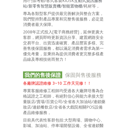
用/門禁考勤/各式客製KIOSK
互動式資訊服務
站/新零售智慧販賣機/智能置物櫃/
耗材等，
專為各類型客戶提供最完善解決與整合方案，
我們堅持對產品專業和完整售後服務，必定是
消費者最大保障。
2008年正式投入[電子商務經營]，延伸更廣大
客群，網頁即時更新資訊分享、建置網路安全
交易平台、出貨迅速確實、產品豐富多樣、完
善售後保固服務，都以滿足消費者需求為第一
優先考量，並秉持為提供消費者更完整多樣產
品線及專精技術而努力！
我們的售後保證
保固與售後服務
各廠牌認證維修 3~10 工作天完修！！
專業客服維修工程師均受過各大廠牌培養為合
格認證之工程師，有絕對信心與能力承接大型
量販店/賣場/百貨公司/全省各大加油站/連鎖藥
妝店/連鎖餐飲店/全省各大戲院相關POS設備
產品維修服務，
目前具代表性客群包括:大型商場、購物中心、
影城、加油站、停車場開發設備、全省連鎖醫