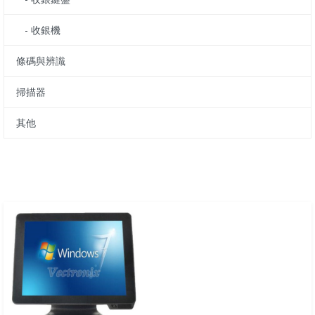
- 收銀機
條碼與辨識
掃描器
其他