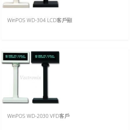
WinPOS WD-304 LCD客戶顯
WinPOS WD-2030 VFD客戶