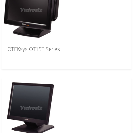
OTEKsys OT15T Series