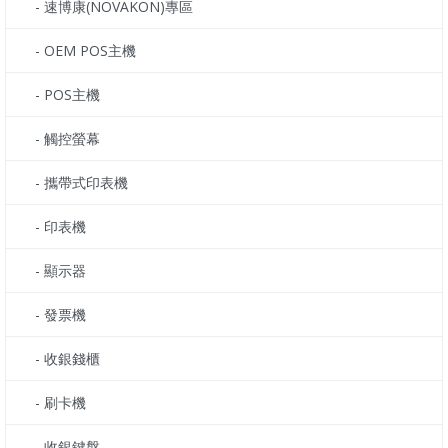
- 速博康(NOVAKON)專區
- OEM POS主機
- POS主機
- 觸控螢幕
- 攜帶式印表機
- 印表機
- 顯示器
- 發票機
- 收銀錢櫃
- 刷卡機
- 收銀鍵盤