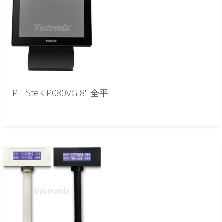
PHiSteK P080VG 8" 全平