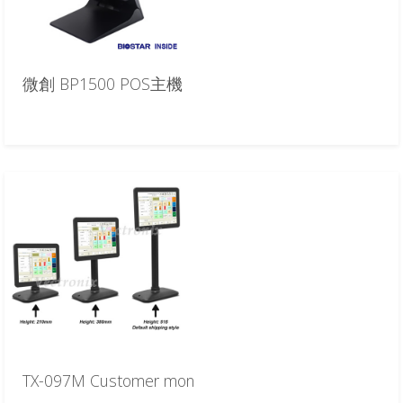
微創 BP1500 POS主機
TX-097M Customer mon