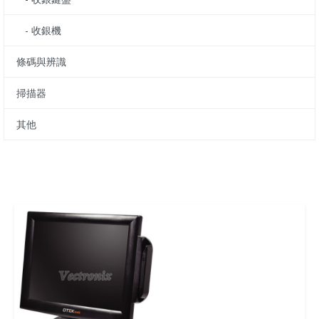
- 收銀機
條碼與辨識
掃描器
其他