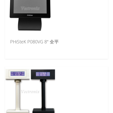
PHiSteK P080VG 8" 全平