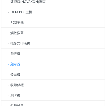
- 速博康(NOVAKON)專區
- OEM POS主機
- POS主機
- 觸控螢幕
- 攜帶式印表機
- 印表機
- 顯示器
- 發票機
- 收銀錢櫃
- 刷卡機
- 收銀鍵盤