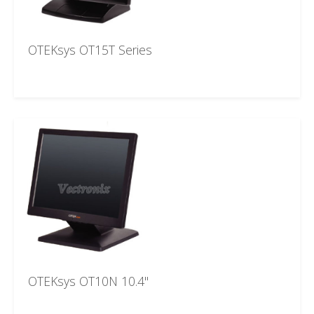
OTEKsys OT15T Series
OTEKsys OT10N 10.4"