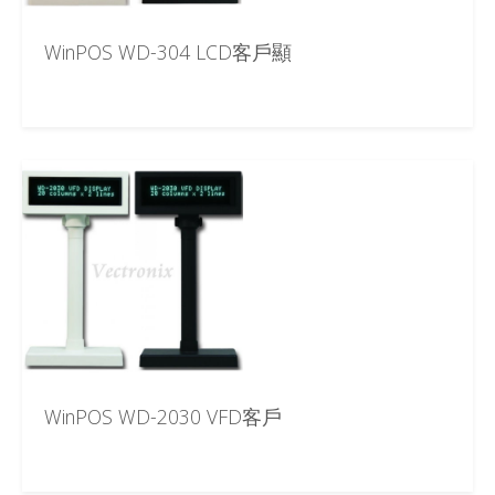
WinPOS WD-304 LCD客戶顯
WinPOS WD-2030 VFD客戶