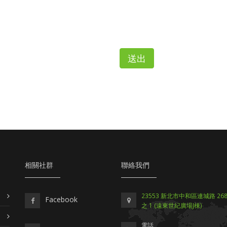
送出
相關社群
聯絡我們
23553 新北市中和區連城路 268 
Facebook
之 1 (遠東世紀廣場J棟)
電話