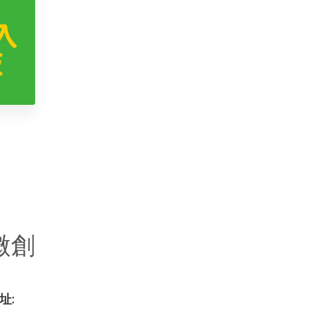
微創
址: