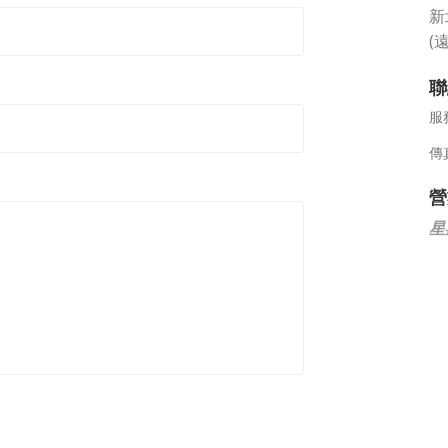
新
(
聯
服
傳
營
星