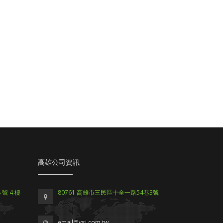
高雄公司資訊
號 4 樓
80761 高雄市三民區十全一路54巷3號
email@vsi.com.tw