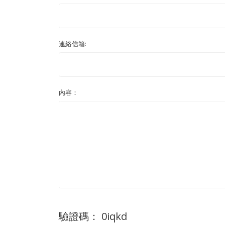
連絡信箱:
內容：
驗證碼： 0iqkd