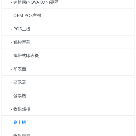
- 速博康(NOVAKON)專區
- OEM POS主機
- POS主機
- 觸控螢幕
- 攜帶式印表機
- 印表機
- 顯示器
- 發票機
- 收銀錢櫃
- 刷卡機
- 收銀鍵盤