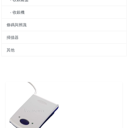
- 收銀機
條碼與辨識
掃描器
其他