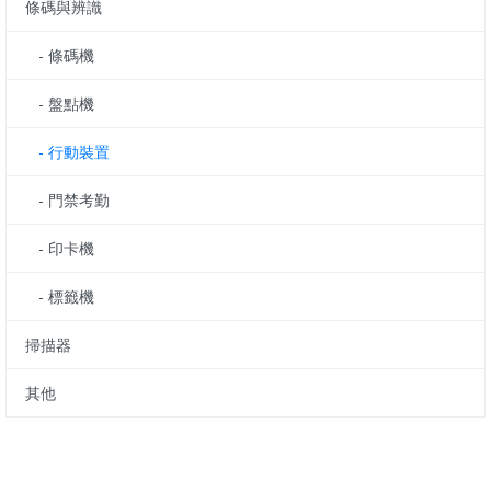
條碼與辨識
- 條碼機
- 盤點機
- 行動裝置
- 門禁考勤
- 印卡機
- 標籤機
掃描器
其他