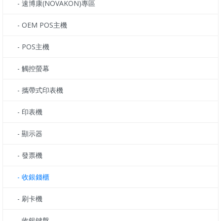
- 速博康(NOVAKON)專區
- OEM POS主機
- POS主機
- 觸控螢幕
- 攜帶式印表機
- 印表機
- 顯示器
- 發票機
- 收銀錢櫃
- 刷卡機
- 收銀鍵盤