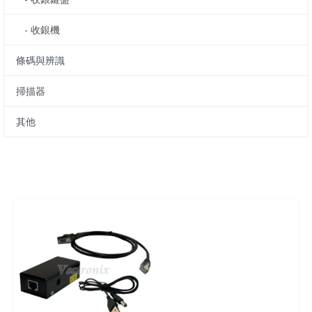
- 收銀機
條碼與辨識
掃描器
其他